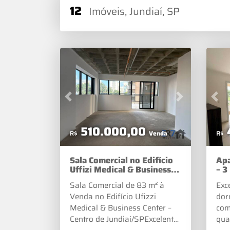
12
Imóveis, Jundiaí, SP
Previous
Next
Pre
510.000,00
R$
Venda
R$
Sala Comercial no Edifício
Apa
Uffizi Medical & Business
– 3
Center em Jundiaí
Res
Sala Comercial de 83 m² à
Exc
Venda no Edifício Ufizzi
dor
Medical & Business Center –
com
Centro de Jundiaí/SPExcelente
qua