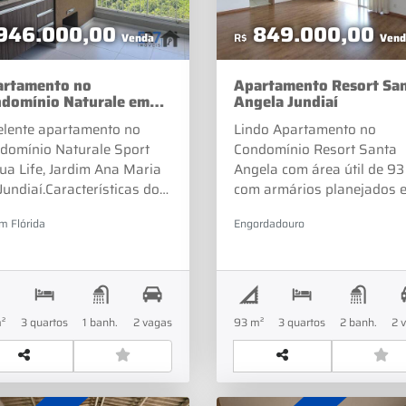
946.000,00
849.000,00
Venda
R$
Vend
artamento no
Apartamento Resort Sa
domínio Naturale em
Angela Jundiaí
diaí
elente apartamento no
Lindo Apartamento no
domínio Naturale Sport
Condomínio Resort Santa
ua Life, Jardim Ana Maria
Angela com área útil de 93
Jundiaí.Características do
com armários planejados 
vel:03 dormitórios com
ótimo acabamento.O imóve
im Flórida
Engordadouro
ários, sendo 01
possui 3 dormitórios, send
te;Varanda gourmet
um deles suíte com banhei
hada com vidros, com
completo: gabinete, ducha
ários, pia e churrasqueira
aquecimento a gás e box.
arvão;Ampla sala para 2
banheiro social com as
²
3 quartos
1 banh.
2 vagas
93 m²
3 quartos
2 banh.
2 
ientes, Cozinha com
mesmas características da
nejados;Aquecimento a
suíte. Sala com dois ambie
;Área de serviços;02 vagas
e cozinha integrada, área 
garagem cobertas e
serviço e duas vagas de