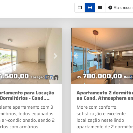
Mais recen
vious
Next
Previous
4.500,00
780.000,00
Locação
R$
Vend
rtamento para Locação
Apartamento 2 dormitór
 Dormitórios - Cond.
no Cond. Atmosphera e
ort Santa Ângela
Jundiaí - Eloy Chaves
elente apartamento com 3
More com conforto,
mitórios, todos equipados
sofisticação e excelente
 ar-condicionado, sendo 2
localização neste lindo
rtos com armários
apartamento de 2 dormitór