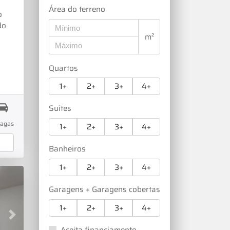
o
Área do terreno
o
do
m²
iro
x de
,
Quartos
e e
1+
2+
3+
4+
Suítes
ais
nça
vagas
1+
2+
3+
4+
 sua
Despensa LavanderiaQuarto
ra
Banheiros
rea
1+
2+
3+
4+
nio
Garagens + Garagens cobertas
1+
2+
3+
4+
e
Next
Aceita financiamento