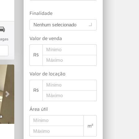
s
Finalidade
do,
Nenhum selecionado
SP.A
Valor de venda
vagas
ada
R$
o,
ita
Valor de locação
R$
Next
Área útil
nal,
 e
a
m²
e