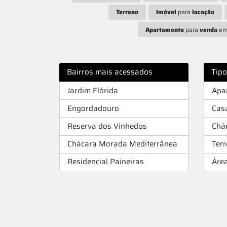
Terreno
Imóvel
para
locação
Apartamento
para
venda
e
Bairros mais acessados
Tip
Jardim Flórida
Apa
Engordadouro
Cas
Reserva dos Vinhedos
Chá
Chácara Morada Mediterrânea
Ter
Residencial Paineiras
Áre