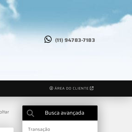
(11) 94783-7183
ÁREA DO CLIENTE
Busca avançada
ltar
Transação