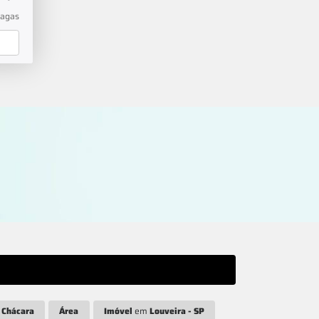
vagas
om
agem
 box
a
4
.-
ão
Chácara
Área
Imóvel
em
Louveira - SP