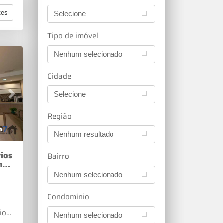
tes
Selecione
Tipo de imóvel
Nenhum selecionado
Cidade
Selecione
Next
Região
a
Nenhum resultado
ios
Bairro
m
Nenhum selecionado
Condomínio
ios,
Nenhum selecionado