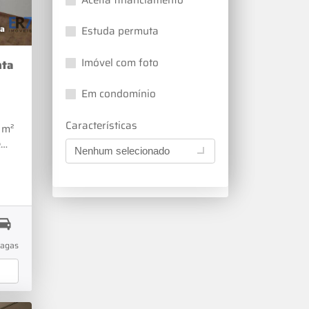
a
Estuda permuta
Imóvel com foto
nta
Em condomínio
Características
 m²
e
Nenhum selecionado
l
o
ro
 com
 Um
vagas
ntes
de